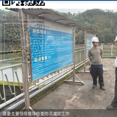
委主要领导督导检查防汛减灾工作
龙陵县召开推进
县委书记牛永东到龙新乡、象达镇、腊勐镇、龙山
灾工作。牛永东先后查看了G219龙陵段沿线边
8月4日，龙
山水库安全度汛情况、部分景区景点...
成果培训会议，县
毕、赵兴灿等县级领
县委主要领导督导检查防汛减灾工作