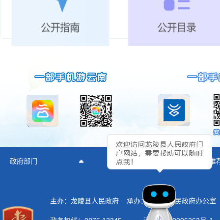
x
政府部门
所辖乡镇
推