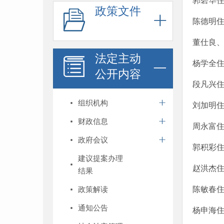
郭碧华
政策文件
陈德明
董仕良
法定主动
杨学全
公开内容
段凡兴
组织机构
刘加明
财政信息
周永富
政府会议
郭积彩
建议提案办理
赵洪杰
结果
政策解读
陈敏春
通知公告
杨申海