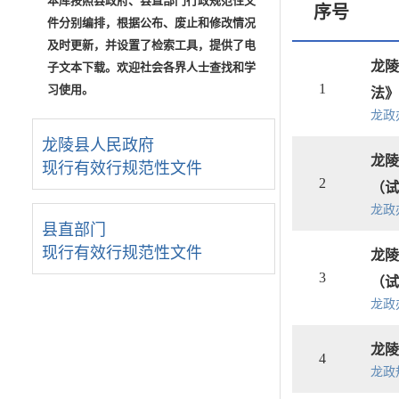
本库按照县政府、县直部门行政规范性文
序号
件分别编排，根据公布、废止和修改情况
及时更新，并设置了检索工具，提供了电
龙陵
子文本下载。欢迎社会各界人士查找和学
1
习使用。
法》
龙政
龙陵县人民政府
龙陵
现行有效行规范性文件
2
（试
龙政
县直部门
现行有效行规范性文件
龙陵
3
（试
龙政
龙陵
4
龙政