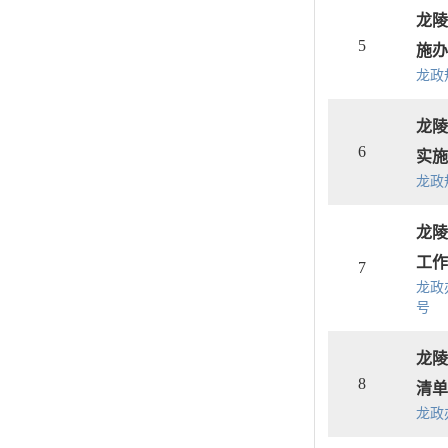
龙陵
5
施办
龙政
龙陵
6
实施
龙政
龙陵
工作
7
龙政办
号
龙陵
8
清单
龙政