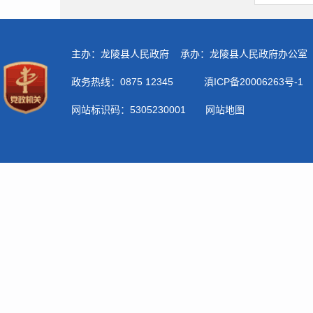
业
业
农
展
开
农
有
农
织
导
督