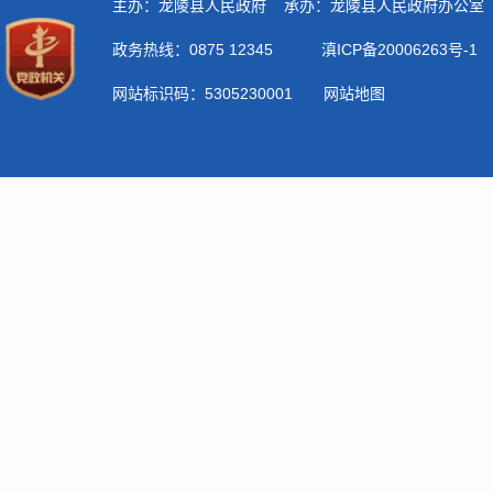
n
陵
变
府
动