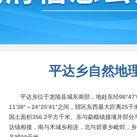
平达乡自然地
平达乡位于龙陵县城东南部，地处东经98°47′94″～
11′38″～24°25′41″之间，辖区东西最大距离2
国土面积356.2平方千米。东与勐糯镇接壤并部
达镇相接，南与木城乡相连，北与碧寨乡毗邻，乡