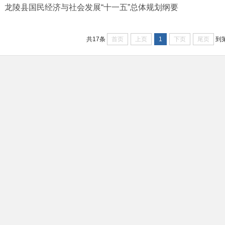
龙陵县国民经济与社会发展“十一五”总体规划纲要
首页
上页
1
下页
尾页
共17条
到