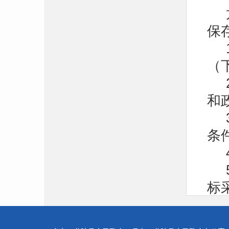
保
（
和
条
标
办