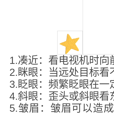
1.凑近：看电视机时
2.眯眼：当远处目标
3.眨眼：频繁眨眼在
4.斜眼：歪头或斜眼
5.皱眉：皱眉可以造