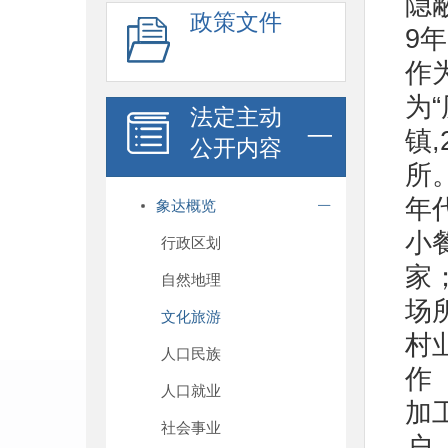
隐
政策文件
9
作
为
法定主动
镇
公开内容
所
年
象达概览
小
行政区划
家
自然地理
场
文化旅游
村
人口民族
作
人口就业
加
社会事业
户