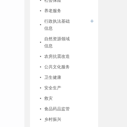
社会保险
物
养老服务
省
行政执法基础
明
信息
书
自然资源领域
坪
信息
动
农房抗震改造
动
公共文化服务
秀
卫生健康
象
安全生产
次
救灾
乡
食品药品监管
条
乡村振兴