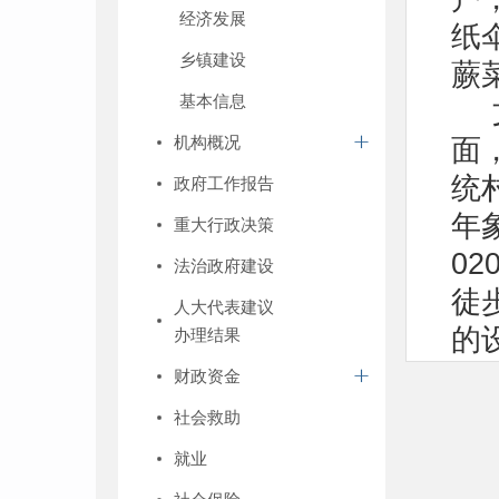
经济发展
纸
乡镇建设
蕨
基本信息
机构概况
面
统
政府工作报告
年
重大行政决策
0
法治政府建设
徒
人大代表建议
的
办理结果
心
财政资金
雕
社会救助
色
就业
非