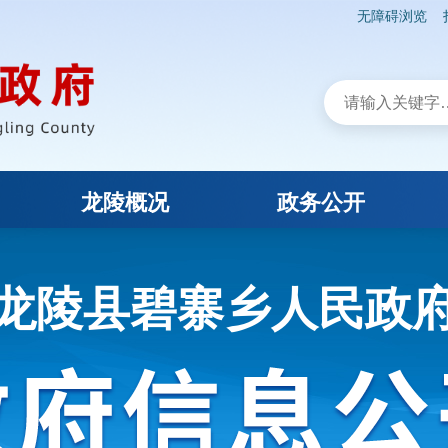
无障碍浏览
龙陵概况
政务公开
龙陵县碧寨乡人民政