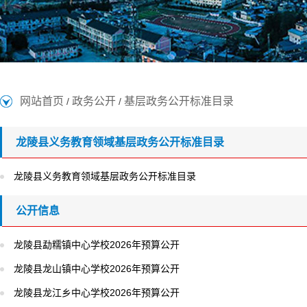
网站首页
政务公开
基层政务公开标准目录
/
/
龙陵县义务教育领域基层政务公开标准目录
龙陵县义务教育领域基层政务公开标准目录
公开信息
龙陵县勐糯镇中心学校2026年预算公开
龙陵县龙山镇中心学校2026年预算公开
龙陵县龙江乡中心学校2026年预算公开