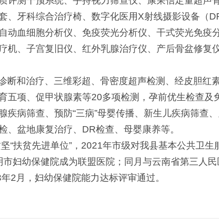
质评测干预系统、手持视力筛查仪、康荣信定量超声骨
套、牙科综合治疗椅、数字化医用X射线摄影设备（D
自动血细胞分析仪、免疫荧光分析仪、干式荧光免疫
疗机、子宫复旧仪、红外乳腺治疗仪、产后骨盆修复
诊断和治疗、三维彩超、骨密度超声检测、经皮胆红
育五项、促甲状腺素等20多项检测，孕前优生检查及
腺疾病筛查、预防“三病”母婴传播、新生儿疾病筛查
检、盆地康复治疗、DR检查、母婴康养等。
攻坚“扶贫先进单位”，2021年市级对我县基本公共卫
与昆明市妇幼保健院成为联盟医院；同月与云南省第三人
3年2月，妇幼保健院能力达标评审通过。