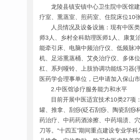
龙陵县镇安镇中心卫生院中医馆建
疗室、熏蒸室、煎药室、住院床位10
人员情况及设备设施：现有中医类
师3人、乡村全科助理医师1人、康复
能牵引床、电脑中频治疗仪、低频脉
机、足浴熏蒸桶、艾灸治疗仪、多体
杠、系列哑铃、上肢协调功能练习器(
医药学会理事单位，已申请加入保山
2.中医馆诊疗服务能力和水平
目前开展中医适宜技术10类27
罐、推拿、刮痧(砭石刮痧、陶瓷刮痧
药治疗、中药药酒涂擦、中药塌渍、
刀等。“十四五”期间重点建设专业学