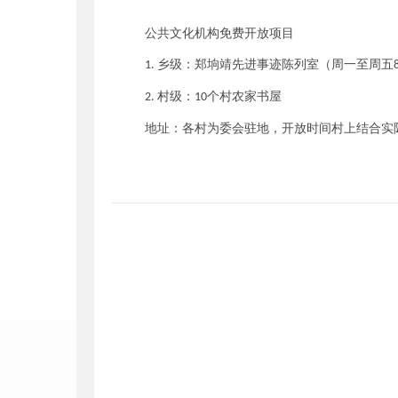
公共文化机构免费开放项目
乡
级：
郑垧靖先进事迹陈列室
（周一至周五
1.
村级：
个村农家书屋
2.
1
0
地址：各村为委会驻地，开放时间村上结合实