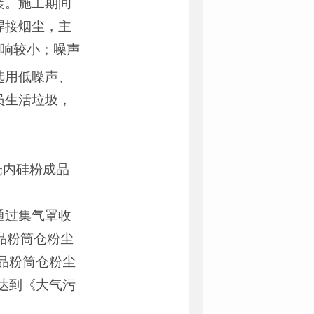
装。施工期间
焊接烟尘，主
影响较小；噪声
选用低噪声、
员生活垃圾，
仓内硅粉成品
通过集气罩收
品粉筒仓粉尘
成品粉筒仓粉尘
均达到《大气污