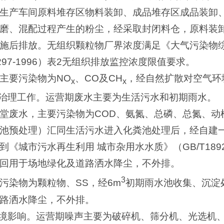
生产车间原料堆存区物料装卸、成品堆存区成品装卸
磨、混配过程产生的粉尘，经采取封闭料仓，原料装
施后排放。无组织颗粒物厂界浓度满足《大气污染物
297-1996）表2无组织排放监控浓度限值要求。
主要污染物为NO
、CO及CH
，经自然扩散对空气环
x
x
染治理工作。运营期废水主要为生活污水和初期雨水。
堂废水，主要污染物为COD、氨氮、总磷、总氮、动
池预处理）汇同生活污水进入化粪池处理后，经自建
《城市污水再生利用 城市杂用水水质》（GB/T18920
回用于场地绿化及道路洒水降尘，不外排。
3
污染物为颗粒物、SS，经6m
初期雨水池收集、沉淀
路洒水降尘，不外排。
环境影响。运营期噪声主要为破碎机、筛分机、光选机