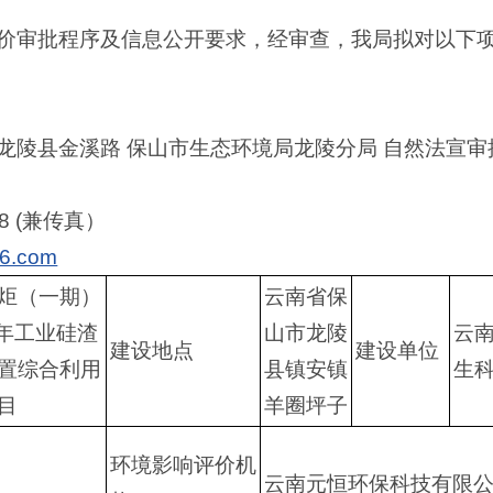
价审批程序及信息公开要求，经审查，我局拟对以下
龙陵县金溪路 保山市生态环境局龙陵分局 自然法宣审
08 (兼传真）
26.com
炬（一期）
云南省保
/年工业硅渣
山市龙陵
云
建设地点
建设单位
置综合利用
县镇安镇
生
目
羊圈坪子
环境影响评价机
云南元恒环保科技有限