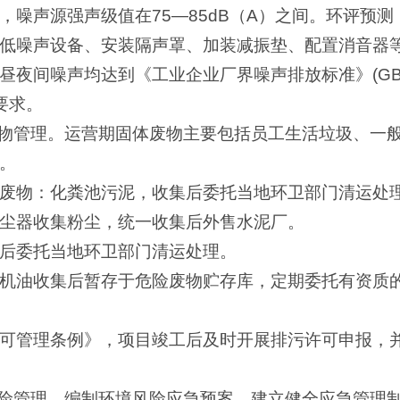
，噪声源强声级值在75—85dB（A）之间。环评预
低噪声设备、安装隔声罩、加装减振垫、配置消音器
夜间噪声均达到《工业企业厂界噪声排放标准》(GB123
要求。
废物管理。运营期固体废物主要包括员工生活垃圾、一
。
废物：化粪池污泥，收集后委托当地环卫部门清运处
尘器收集粉尘，统一收集后外售水泥厂。
后委托当地环卫部门清运处理。
机油收集后暂存于危险废物贮存库，定期委托有资质
可管理条例》，项目竣工后及时开展排污许可申报，
风险管理。编制环境风险应急预案，建立健全应急管理