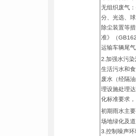
无组织废气：
分、光选、球
除尘装置等措
准》（GB16
运输车辆尾气
2.加强水污
生活污水和食
废水（经隔油
理设施处理达到
化标准要求，
初期雨水主要
场地绿化及道
3.控制噪声