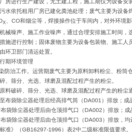
厂房进行生产建设，无土建工程，施工期仅为设备安
污水依托租用厂房已建化粪池处理；废气主要为设备
O
、CO和烟尘等，焊接操作位于车间内，对外环境
X
机械噪声、施工作业噪声，通过合理安排施工时间，
措施进行控制；固体废物主要为设备包装物、施工人
由环卫部门清运处置。
行期环境管理
污染防治工作。运营期废气主要为原料卸料粉尘、粉筒
碎、筛分、光选、球磨及混配过程产生的粉尘。
原料破碎、筛分、光选、球磨及混配过程产生的粉尘
至布袋除尘器处理后经高排气筒（DA001）排放；成
带布袋除尘器处理后由仓顶排气口（DA002）排放；
带布袋除尘器处理后由仓顶排气口（DA003）排放，
准》（GB16297-1996）表2中二级标准限值要求。