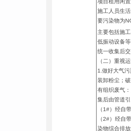
项目租用闲置
施工人员生活
要污染物为N
主要包括施工
低振动设备等
统一收集后交
（二）重视运
1.做好大气
装卸粉尘；破
有组织废气：
集后由管道引
（1#）经自
（2#）经自
染物综合排放标