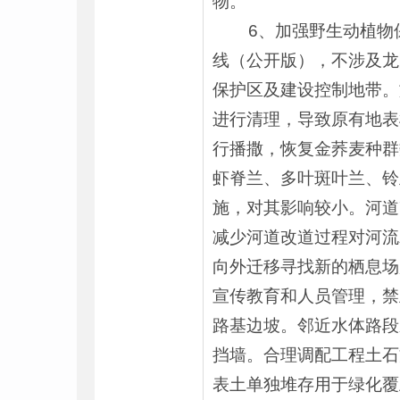
物。
6、加强野生动植物保
线（公开版），不涉及龙
保护区及建设控制地带。
进行清理，导致原有地表
行播撒，恢复金荞麦种群
虾脊兰、多叶斑叶兰、铃
施，对其影响较小。河道
减少河道改道过程对河流
向外迁移寻找新的栖息场
宣传教育和人员管理，禁
路基边坡。邻近水体路段
挡墙。合理调配工程土石
表土单独堆存用于绿化覆