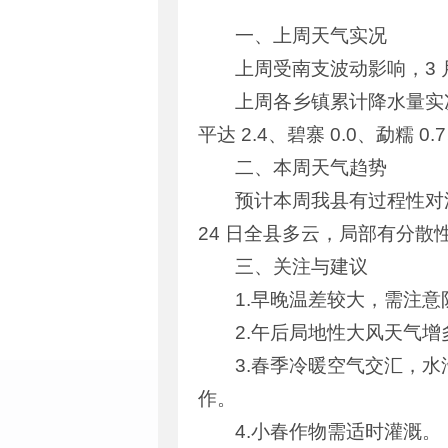
一、上周天气实况
上周受南支波动影响，3 
上周各乡镇累计降水量实况（单
平达 2.4、碧寨 0.0、勐糯 0.
二、本周天气趋势
预计本周我县有过程性对流
24 日全县多云，局部有分散
三、关注与建议
1.早晚温差较大，需注意
2.午后局地性大风天气
3.春季冷暖空气交汇，
作。
4.小春作物需适时灌溉。