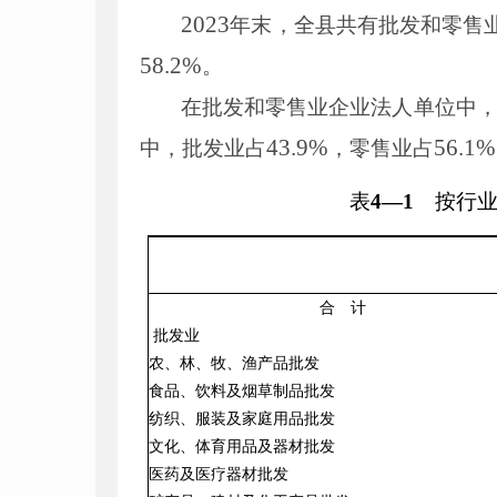
2023
年末，全县共有批发和零售
58
.
2
%
。
在批发和零售业企业法人单位中
43
.
9
%
56
.
1
%
中，批发业占
，零售业占
表
4
—
1
按行业
合 计
批发业
农、林、牧、渔产品批发
食品、饮料及烟草制品批发
纺织、服装及家庭用品批发
文化、体育用品及器材批发
医药及医疗器材批发