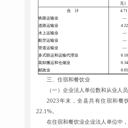
元）
合 计
4
.
71
铁路运输业
—
道路运输业
4
.
22
水上运输业
—
航空运输业
—
管道运输业
—
多式联运和运输代理业
0
.
10
装卸搬运和仓储业
0
.
34
邮政业
0
.
05
三、住宿和餐饮业
（一）企业法人单位数和从业人
2023
年末，全县共有住宿和餐
22
.
1
%
。
在住宿和餐饮业企业法人单位中