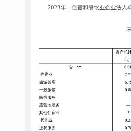
2023
年，住宿和餐饮业企业法人
资产总
元
合 计
8
.
0
住宿业
7
.
7
旅游饭店
6
.
7
一般旅馆
0
.
8
民宿服务
—
露营地服务
—
其他住宿业
*
餐饮业
0
.
3
正餐服务
0
.
2