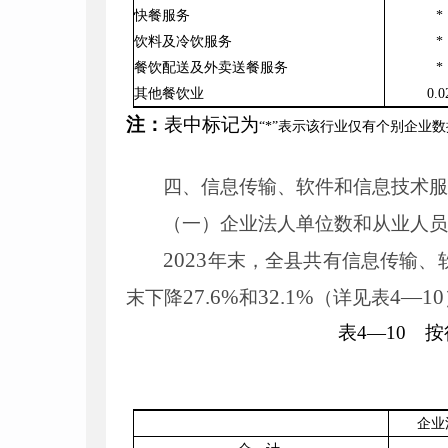
快餐服务
*
饮料及冷饮服务
*
餐饮配送及外卖送餐服务
*
其他餐饮业
0
.
0
注：
表中标记为
“*”表示该行业仅有个别企业
四、信息传输、软件和信息技术
（一）企业法人单位数和从业人
2023
年末，全县共有信息传输、
27
.
6
%
32
.
1
%
4
—
10
末下降
和
（详见表
表
4
—
10
按行
企业