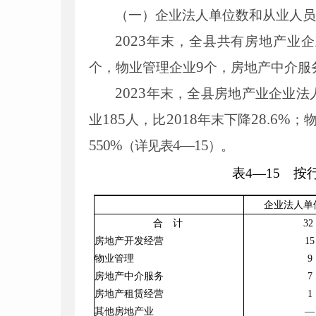
（一）企业法人单位数和从业人
2023
年末，全县共有房地产业企
9
个，物业管理企业
个，房地产中介服
2023
年末，全县房地产业企业法
185
2018
28
.
6
%
业
人，比
年末下降
；
550
%
4
—
15
（详见表
）。
表
4
—
15
按行
企业法人单
合 计
32
房地产开发经营
15
物业管理
9
房地产中介服务
7
房地产租赁经营
1
其他房地产业
—