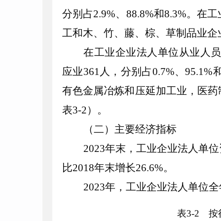
分别占
2
.
9
%
、
88
.
8
%
和
8
.
3
%
。在工
工和木、竹、藤、棕、草制品业
企
在工业企业法人单位从业人
应业
361
人，分别占
0
.
7
%
、
95
.
1
%
有色金属冶炼和压延加工
业，
医药
表
3
-
2
）。
（二）主要经济指标
2023
年末，工业企业法人单位
比
2018
年末增长
26
.
6
%
。
2023
年，工业企业法人单位全
表
3
-
2
按行