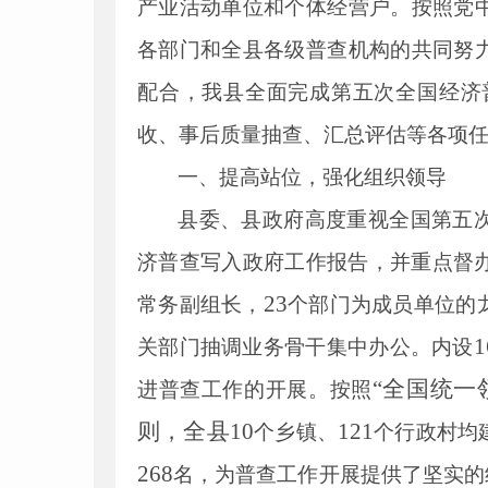
产业活动单位和个体经营户。按照党
各部门和全
县
各级普查机构的共同努
配合，我
县
全面完成第五次全国经济
收、事后质量抽查、汇总评估等各项
一、提高站位，强化组织领导
县委、县政府高度重视全国第五
济普查写入政府工作报告，并重点督
23
常务副组长，
个部门为成员单位的
1
关部门抽调业务骨干集中办公。内设
“全国统一
进普查工作的开展。按照
则，全县
10
121
个乡镇、
个行政村均
268
名，为普查工作开展提供了坚实的