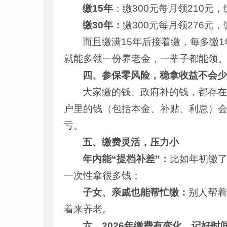
缴15年
：缴300元每月领210元，
缴30年：
缴300元每月领276元，
而且缴满15年后接着缴，每多缴
就能多领一份养老金，一辈子都能领
四、参保零风险，稳拿收益不会
大家缴的钱、政府补的钱，都存
户里的钱（包括本金、补贴、利息）会
亏。
五、缴费灵活，压力小
年内能“提档补差”：
比如年初缴了
一次性拿很多钱；
子女、亲戚也能帮忙缴：
别人帮
着来养老。
六、2026年缴费有变化，记好时