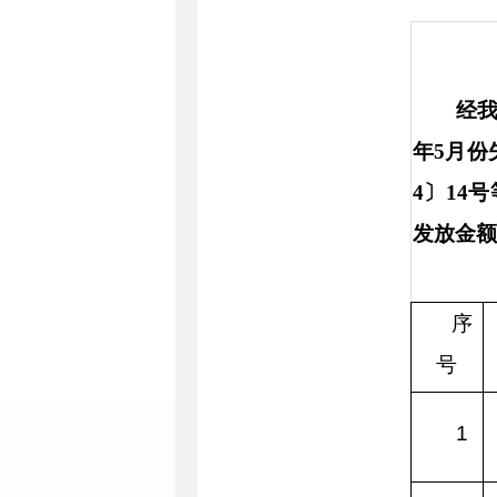
经我
年5月份
4〕14
发放金
序
号
1