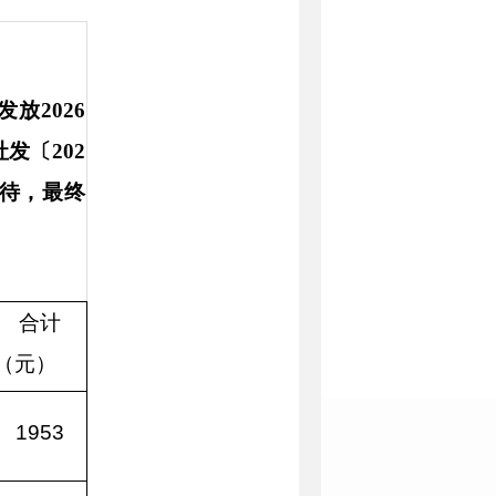
放2026
发〔202
调待，最终
合计
（元）
1953