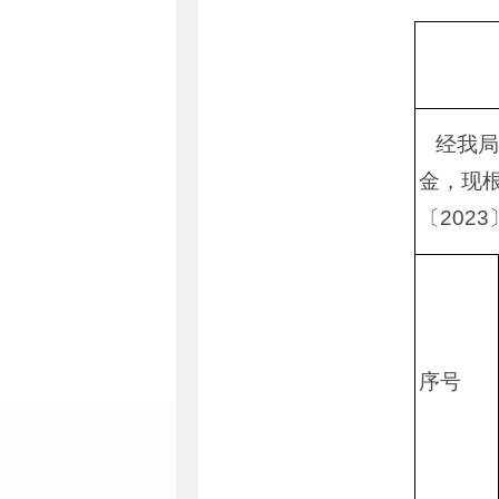
经我局对
金，现根
〔202
序号