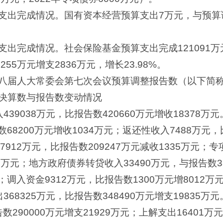
支出完成情况。国有资本经营预算支出7万元，与预算
出完成情况。社会保险基金预算支出完成121091万元
255万元增支2836万元，增长23.98%。
八届人大常委会第七次会议预算调整报告数（以下简
决算数与报告数变动情况
439038万元，比报告数420660万元增收18378
68200万元增收1034万元；返还性收入7488万元，
912万元，比报告数209247万元减收1335万元；专
59万元；地方政府债券转贷收入33490万元，与报告数
；调入资金9312万元，比报告数1300万元增8012万
368325万元，比报告数348490万元增支19835
数290000万元增支21929万元；上解支出16401万