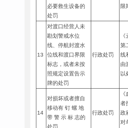
必要救生设备的
限
处罚
对渡口经营人未
勘划警戒水位
《
线、停航封渡水
第
13
位线和渡口界限
行政处罚
线
标志，或者未按
由
照规定设置告示
以
牌的处罚
《
对损坏或者擅自
者
移动有 钉 螺 地
14
行政处罚
政
带 警 示 标 志的
对
处罚