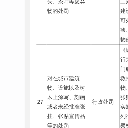
头、茶叶等废弃
二
物的处罚
建
可
痰
物
《
行
门
对在城市建筑
救
物、设施以及树
物
木上涂写、刻画
张
27
行政处罚
或者未经批准张
实
挂、张贴宣传品
列
等的处罚
察