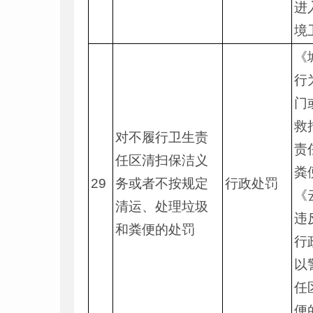
进
境
《
行
门
救
对不履行卫生责
责
任区清扫保洁义
粪
29
务或者不按规定
行政处罚
《
清运、处理垃圾
违
和粪便的处罚
行
以
任
便