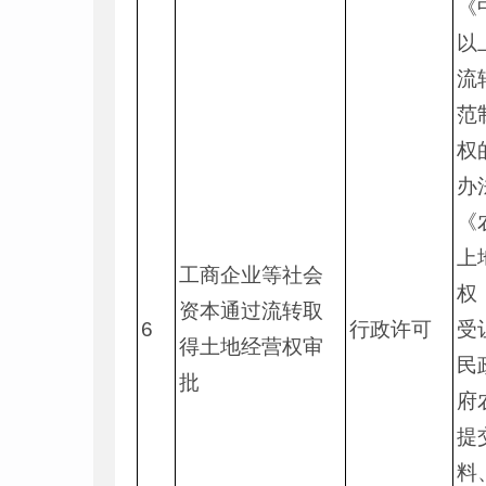
《
以
流
范
权
办
《
上
工商企业等社会
权
资本通过流转取
6
行政许可
受
得土地经营权审
民
批
府
提
料