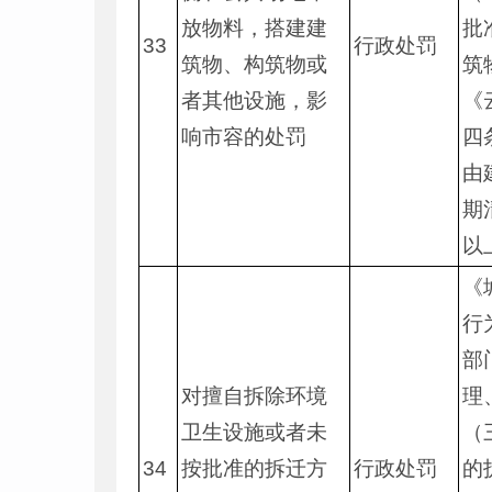
放物料，搭建建
批
33
行政处罚
筑物、构筑物或
筑
者其他设施，影
《
响市容的处罚
四
由
期
以
《
行
部
对擅自拆除环境
理
卫生设施或者未
（
34
按批准的拆迁方
行政处罚
的