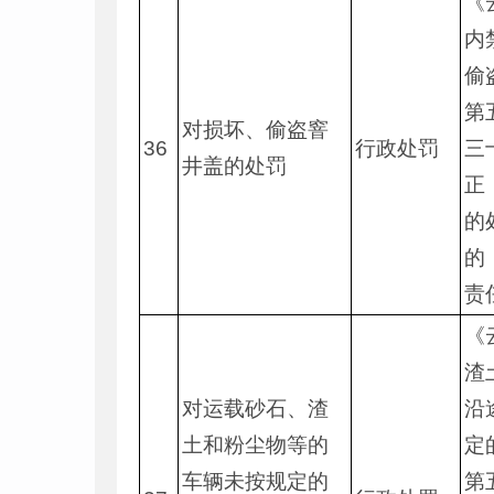
《
内
偷
第
对损坏、偷盗窨
36
行政处罚
三
井盖的处罚
正
的
的
责
《
渣
对运载砂石、渣
沿
土和粉尘物等的
定
车辆未按规定的
第