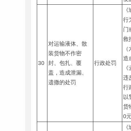
《
行
门
救
对运输液体、散
（
装货物不作密
造
30
封、包扎、覆
行政处罚
《
盖，造成泄漏、
违
遗撒的处罚
行
以
货
0
《