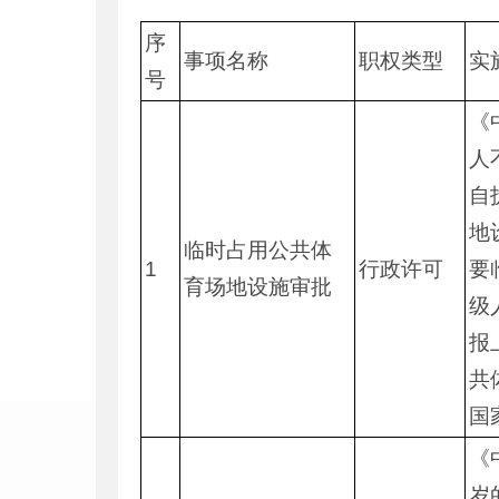
序
事项名称
职权类型
实
号
《
人
自
地
临时占用公共体
1
行政许可
要
育场地设施审批
级
报
共
国
《
岁