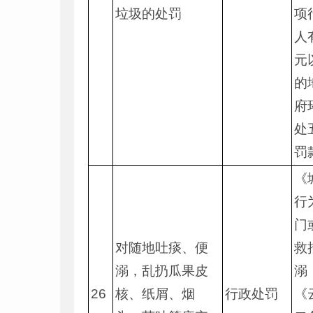
垃圾的处罚
项
人
元
的
府
处
罚
《
行
门
对随地吐痰、便
救
溺，乱扔瓜果皮
溺
26
核、纸屑、烟
行政处罚
《