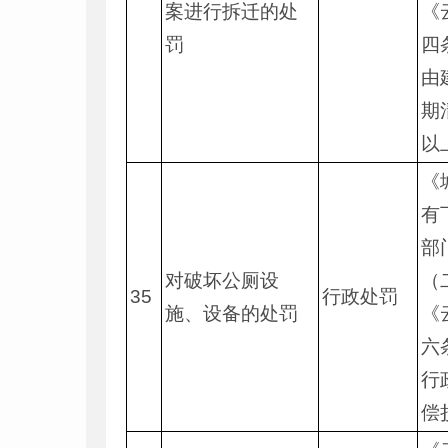
案进行拆迁的处
《
罚
四
由
期
以
《
有
部
对破坏公厕设
（
35
行政处罚
施、设备的处罚
《
六
行
偿