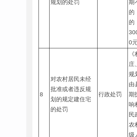
规划的处罚
期
的
的
3
0
《
庄
规
对农村居民未经
由
批准或者违反规
8
行政处罚
期
划的规定建住宅
响
的处罚
民
农
级