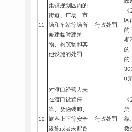
政
集镇规划区内的
《
街道、广场、市
区
11
场和车站等场所
行政处罚
的
修建临时建筑
期
物、构筑物和其
的
他设施的处罚
的
3
0
对渡口经营人未
在渡口设置停
《
靠、货物装卸、
第
12
旅客上下等安全
行政处罚
靠
设施或者未配备
救