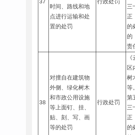
37
行政处罚
时间、路线和地
三
点进行运输和处
正
置的处罚
的
的
责
《
区
对擅自在建筑物
树
外侧、绿化树木
等
和市政公用设施
第
38
行政处罚
等上面钉、挂、
三
贴、刻、写、画
正
等的处罚
的