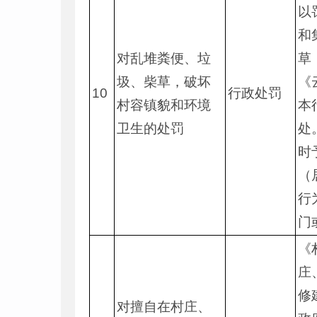
以
和
对乱堆粪便、垃
草
圾、柴草，破坏
《
10
行政处罚
村容镇貌和环境
本
卫生的处罚
处
时
（
行
门
《
庄
修
对擅自在村庄、