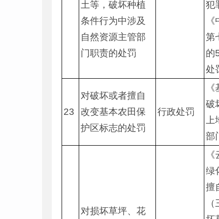
土等，破坏种植
犯
条件行为中涉及
《
自然资源主管部
第
门职责的处罚
的
处
《
对破坏或者擅自
破
23
改变基本农田保
行政处罚
上
护区标志的处罚
部
《
绿
擅
（
对损坏草坪、花