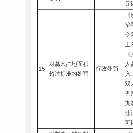
元
《
治
令
上
《
对墓穴占地面积
人
15
行政处罚
超过标准的处罚
入
双
例
期
违
可