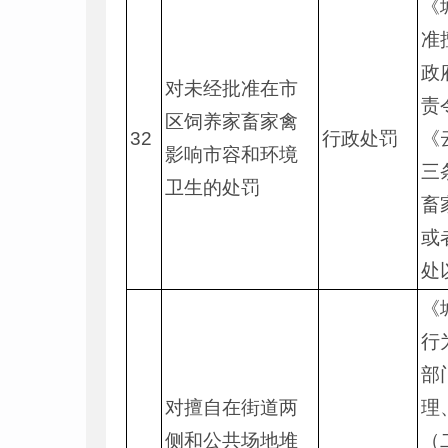
《
准
政
对未经批准在市
责
区饲养家畜家禽
32
行政处罚
《
影响市容和环境
三
卫生的处罚
畜
或
处
《
行
部
对擅自在街道两
理
侧和公共场地堆
（