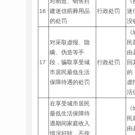
对制造、销售封
《
16
建迷信殡葬用品
行政处罚
迷
的处罚
没
《
对采取虚报、隐
民
瞒、伪造等手
由
17
段，骗取享受城
行政处罚
回
市居民最低生活
的
保障待遇的处罚
虚
活
在享受城市居民
《
最低生活保障待
民
遇期间家庭收入
由
情况好转，不按