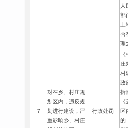
人
部
土
否
理
《
庄
村
政
对在乡、村庄规
拆
划区内，违反规
《
7
划进行建设，严
行政处罚
区
重影响乡、村庄
的