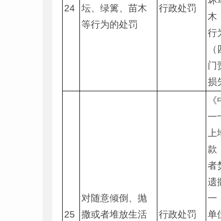
坏
24
坛、绿篱、苗木
行政处罚
木
等行为的处罚
行
（
门
损
《
一
上
款
者
遗
对随意倾倒、抛
一
25
撒或者堆放生活
行政处罚
单