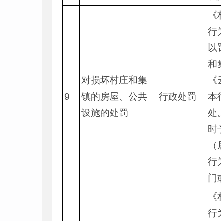
《
行
以
和
对损坏村庄和集
《
9
镇的房屋、公共
行政处罚
本
设施的处罚
处
时
（
行
门
《
行