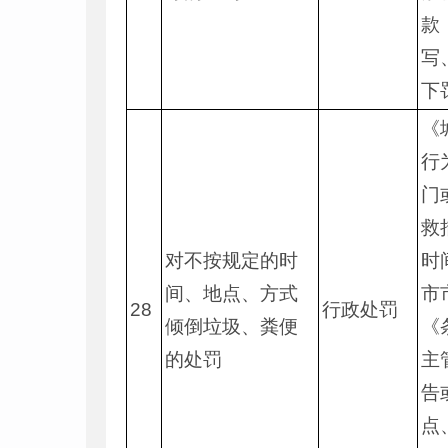
款
写
下
《
行
门
救
对不按规定的时
时
间、地点、方式
市
28
行政处罚
倾倒垃圾、粪便
《
的处罚
主
告
点