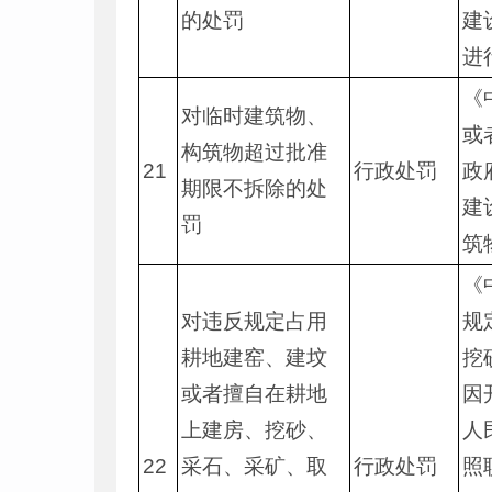
的处罚
建
进
《
对临时建筑物、
或
构筑物超过批准
21
行政处罚
政
期限不拆除的处
建
罚
筑
《
对违反规定占用
规
耕地建窑、建坟
挖
或者擅自在耕地
因
上建房、挖砂、
人
22
采石、采矿、取
行政处罚
照