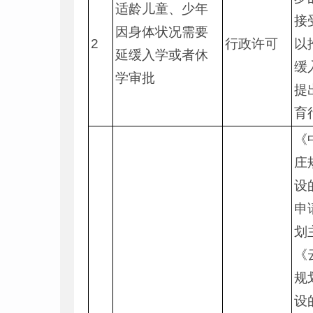
适龄儿童、少年
接
因身体状况需要
2
行政许可
以
延缓入学或者休
缓
学审批
提
育
《
庄
设
申
划
《
规
设