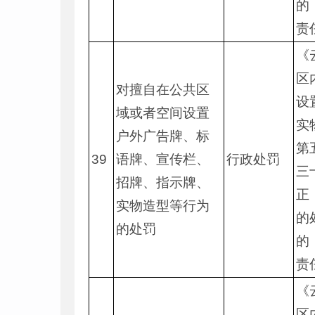
的
责
《
区
对擅自在公共区
设
域或者空间设置
实
户外广告牌、标
第
39
语牌、宣传栏、
行政处罚
三
招牌、指示牌、
正
实物造型等行为
的
的处罚
的
责
《
区