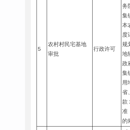
务
集
本
度
农村村民宅基地
规
5
行政许可
审批
地
政
集
用
省
款
准
的