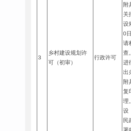
附
关
设
0
请
乡村建设规划许
查
3
行政许可
可（初审）
进
出
附
复
理
设
民
署