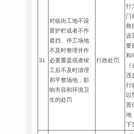
行
门
对临街工地不设
救
置护栏或者不作
设
遮挡、停工场地
要
不及时整理并作
和
31
必要覆盖或者竣
行政处罚
《
工后不及时清理
违
和平整场地，影
行
响市容和环境卫
以
生的处罚
置
地
下