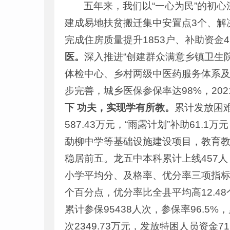
五年来，我们以“一心为民”的初
建成易地扶贫搬迁集中安置点3个、解决3
完成住房质量提升1853户、补助资金4
医。
深入推进“创建群众满意乡镇卫生
体检中心、乡村两级中医药服务体系及
步完善，城乡医保参保率达98%，20
下 功夫，实现学有所教。
累计发放困难
587.43万元，“雨露计划”补助61.
勐柳中学等基础设施建设项目，教育
稳居前五。龙五中本科累计上线457人
小学平均分、及格率、优分率三项指标均
个百分点，优分率比全县平均高12.4
累计参保95438人次，参保率96.5%
次2349.73万元，发放特困人员资金71