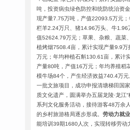
吨，投资病虫绿色防控和统防统治资金1
现产量7.75万吨，产值22093.5万
栏羊2.24万只、猪14.96万头、牛1.
值52624.79万元；草果、杂粮、
植烤烟7508.4亩，累计实现产量9.9
万元；年均种植石斛130.61亩，累计实
产量80吨，产值16万元；年均养殖稻花
模牛场84个，产生经济效益740.4万元
一批文旅项目，成功申报清塘梯田国家
质文化遗产，圆满举办五届龙陵·龙江
系列文化服务活动，接待游客48万余人
的乡村旅游格局逐步形成。
劳动力就
能培训39期1680人次，实现转移劳动力