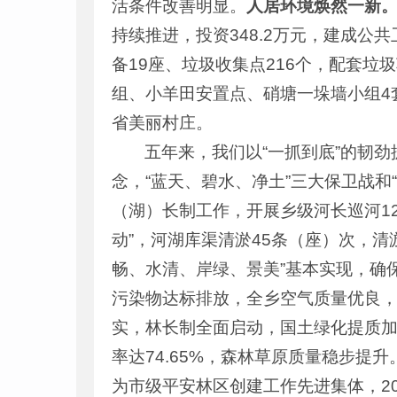
活条件改善明显。
人居环境焕然一新
持续推进，投资348.2万元，建成公共
备19座、垃圾收集点216个，配套垃
组、小羊田安置点、硝塘一垛墙小组4
省美丽村庄。
五年来，我们以“一抓到底”的韧
念，“蓝天、碧水、净土”三大保卫战
（湖）长制工作，开展乡级河长巡河12
动”，河湖库渠清淤45条（座）次，清淤
畅、水清、岸绿、景美”基本实现，确
污染物达标排放，全乡空气质量优良
实，林长制全面启动，国土绿化提质加速
率达74.65%，森林草原质量稳步提
为市级平安林区创建工作先进集体，2