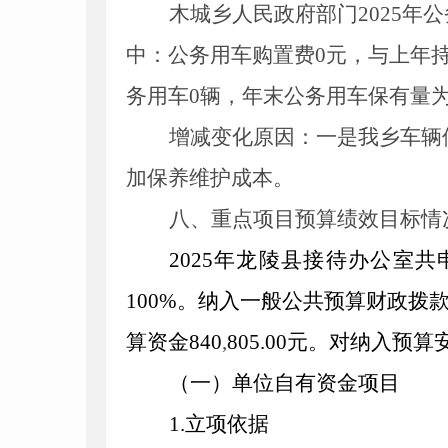
木城乡人民政府部门2025年
中：公务用车购置费0元，与上年持
务用车0辆，年末公务用车保有量为
增减变化原因
：
一是我乡车辆
加保养维护成本。
八、重点项目预算绩效目标情
202
5
年龙陵县接待办公室共
100
%。纳入一般公共预算财政拨
算资金
840
,
805
.00
元。对纳入预算
（一）单位自有资金项目
1
.立项依据