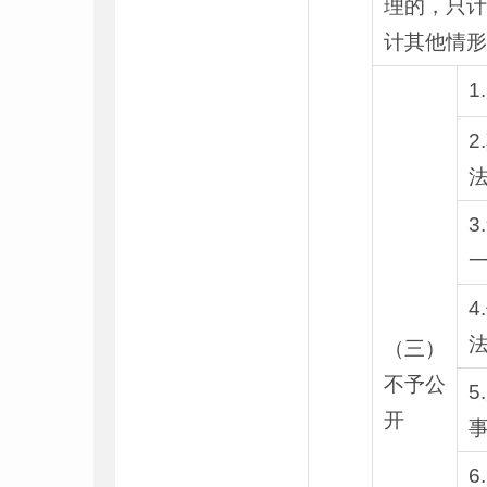
理的，只计
计其他情形
1
2
3
一
4
（三）
不予公
5
开
6