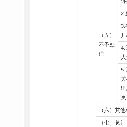
诉
2
3
（五）
开
不予处
4
理
大
5
关
出
息
（六）其他
（七）总计