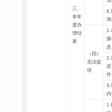
法
三、
8
本年
询
度办
1
理结
握
果
息
（四）
2
无法提
息
供
作
3
内
1