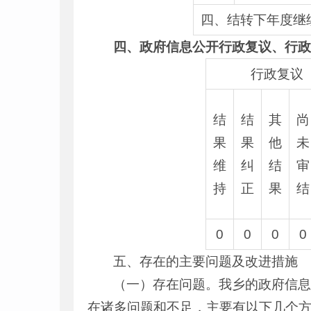
四、结转下年度继
四、政府信息公开行政复议、行
行政复议
结
结
其
尚
果
果
他
未
维
纠
结
审
持
正
果
结
0
0
0
0
五、存在的主要问题及改进措施
（一）存在问题。我乡的政府信
在诸多问题和不足，主要有以下几个