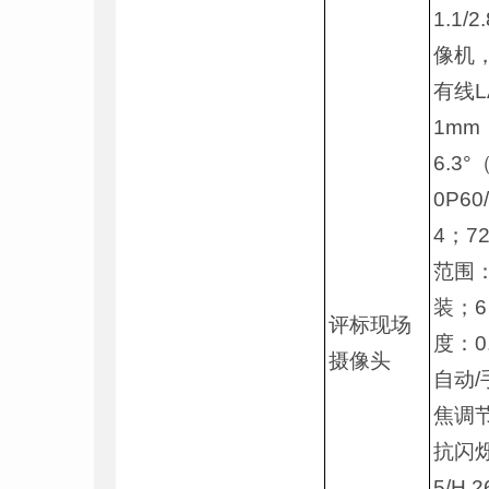
1.1
像机，
有线L
1mm
6.3
0P60/
4；72
范围：
装；6
评标现场
度：0
摄像头
自动
焦调节
抗闪烁
5/H