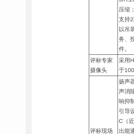
压缩；
支持2
以吊
务、
件。
评标专家
采用H
摄像头
于10
扬声
声消
响抑
引导设
C（
评标现场
出能