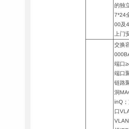
的独
7*2
00及
上门
交换容量
000
端口≥
端口
链路聚
洞MA
inQ
口VL
VLA