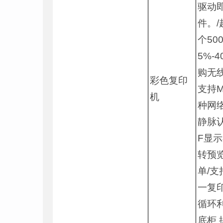
驱动
件。
个50
5%-4
购无线
彩色复印
支持Mo
机
种网
静脉
F显
转预
单/支
一复印
循环
底柜