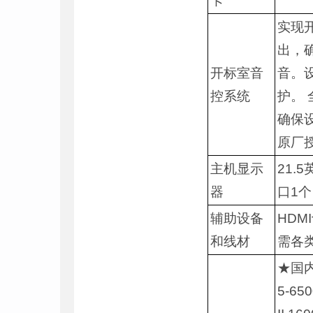
卡
实现
出，
开标室音
音。
控系统
护。
确保
原厂
主机显示
21.5
器
口1个
辅助设备
HDM
和线材
需各
★国内
5-65