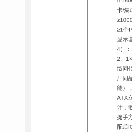
II 
卡/集
≥100
≥1个P
显示
4）：
2、1
络同传
厂同品
能）
AT
计，
提手
配后