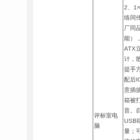
2、1
络同传
厂同品
能）
AT
计，
提手
配后
意插
箱被
音。
评标室电
US
脑
量；