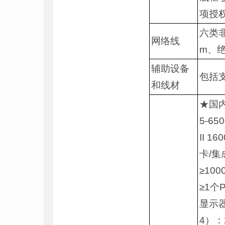
项授
六类非
网络线
m、绝
辅助设备
包括
和线材
★国内
5-65
II 
卡/集
≥100
≥1个P
显示
4）：