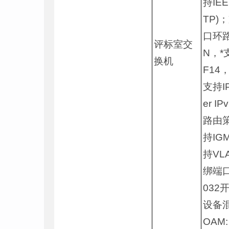
持IEEE
TP)
口环路
评标室交
N，*
换机
F14
支持IP
er 
路由策
持IGM
持VL
绑端
032
设备混
OAM: