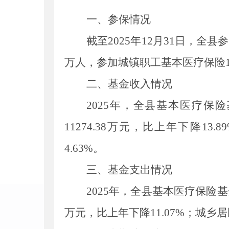
一、参保情况
截至
202
5
年
12
月
31
日，
全县参
万人，参加城镇职工基本医疗保险
二、基金收入情况
202
5
年，全县基本医疗保险
11274.38
万元，比上年
下降
1
3.
8
9
4.63
%
。
三、基金支出情况
202
5
年，全县基本医疗保险基
万元，比上年
下降
11.07
%
；城乡居