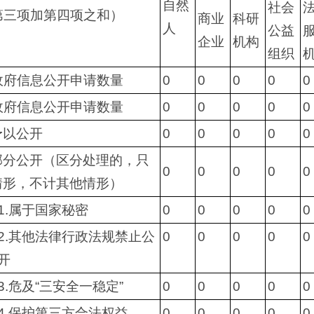
自然
社会
第三项加第四项之和）
商业
科研
人
公益
企业
机构
组织
政府信息公开申请数量
0
0
0
0
0
政府信息公开申请数量
0
0
0
0
0
予以公开
0
0
0
0
0
部分公开（区分处理的，只
0
0
0
0
0
情形，不计其他情形）
1.属于国家秘密
0
0
0
0
0
2.其他法律行政法规禁止公
0
0
0
0
0
开
3.危及“三安全一稳定”
0
0
0
0
0
4.保护第三方合法权益
0
0
0
0
0