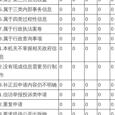
5.属于三类内部事务信息
0
0
0
0
0
6.属于四类过程性信息
0
0
0
0
0
7.属于行政执法案卷
0
0
0
0
0
8.属于行政查询事项
0
0
0
0
0
1.本机关不掌握相关政府信
0
0
0
0
0
息
2.没有现成信息需要另行制
0
0
0
0
0
作
3.补正后申请内容仍不明确
0
0
0
0
0
1.信访举报投诉类申请
0
0
0
0
0
2.重复申请
0
0
0
0
0
3.要求提供公开出版物
0
0
0
0
0