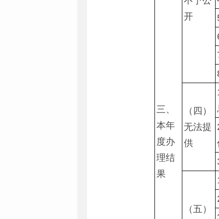
不予公
开
三、
（四）
本年
无法提
度办
供
理结
果
（五）