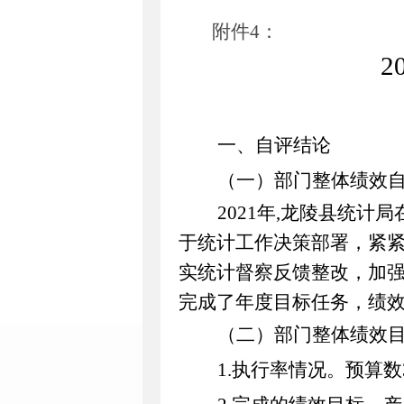
附
件
4
：
2
一、自评结论
（一）部门整体绩效
2021
年
,
龙陵县统计局
于统计工作决策部署，
紧
实统计督察反馈整改
，
加
完成了年度目标任务，绩
（二）部门整体绩效
1
.
执行率情况。
预算数