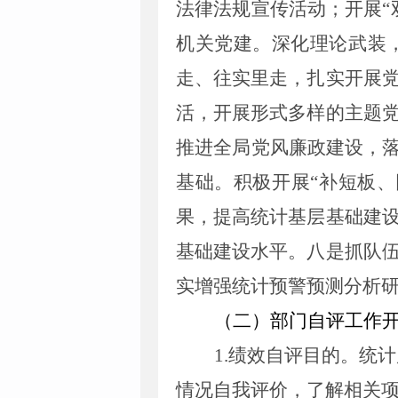
法律法规宣传活动；开展“
机关党建
。
深化理论武装
走、往实里走，扎实开展
活，开展形式多样的主题
推进全局党风廉政建设，
基础。
积极开展
“补短板
果，提高统计基层基础建
基础建设水平。
八
是
抓队
实增强统计预警预测分析
（二）部门自评工作
1.
绩效自评目的
。统计
情况自我评价，了解相关