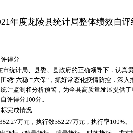
021
年度龙陵县统计局整体绩效自评
自评得分
在
市统计局、县
委、
县
政府的正确领导下，
认真
紧围绕
“
六稳
”“
六保
”
，抓好常态化
疫情防控，深入
强
统计监测和分析预警
，为全
县高质量
发展提供
了
效自评得分
100
分。
目标完成情况
352.27
万元，执行数
352.27
万元，
执行率
100%
。