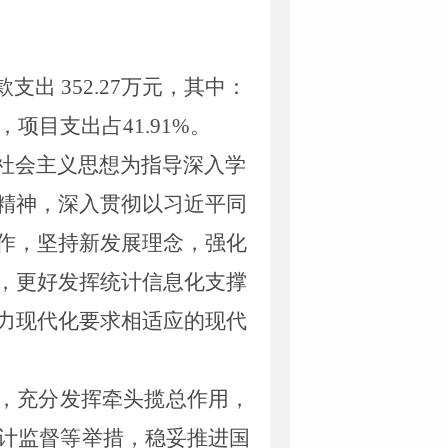
款支出
352.27
万
元，其中
：
，
项目支出占
41.91
%
。
社会主义思想为指导
深入学
精神，深入贯彻以习近平同
作，坚持新发展理念，
强化
，更好发挥统计信息化支撑
力现代化要求相适应的现代
，充分发挥牵头揽总作用，
计监督等举措，稳妥推进国