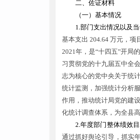
二、佐证材料
（一）基本情况
1
.
部门支出情况以及当
基本支出
204.64
万
元，项
2021
年
，
是“十四五”开局
习贯彻党的十九届五中全
志为核心的党中央关于统
统计监测，加强统计分析
作用，推动统计局党的建
化统计调查体系，为全县
2
.
年度部门整体绩效目
通过抓好舆论引导，抓实