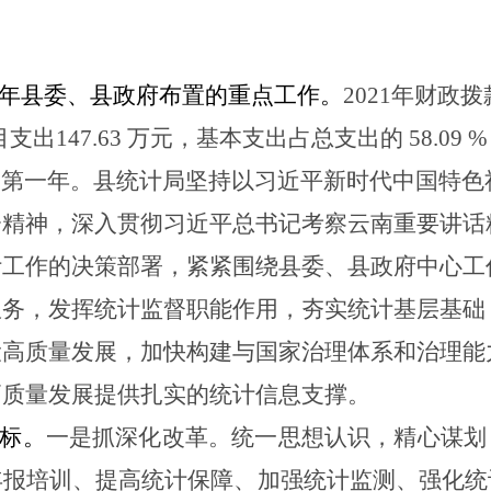
年
县委、县政府
布置的重点工作。
202
1
年财政拨
目支出
147.63
万
元，基本支出占总支出的
58.09
%
的第一年。县统计
局坚持以习近平新时代中国特色
会精神，深入贯彻习近平总书记考察云南重要讲话
计工作的决策部署，
紧紧围绕县委、县政府中心工
服务，发挥统计监督职能作用，夯实统计基层基础
设高质量发展，加快构建与国家治理体系和治理能
高质量发展提供扎实的统计信息支撑。
标。
一
是抓深化改革
。
统一
思
想认识，精心谋划
年报培训、提高统计保障、加强统计监测、强化统