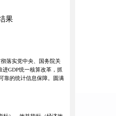
结果
贯彻落实党中央、国务院关
推进
GDP
统一核算改革
，
抓
可靠
的统计
信息
保障。
圆满