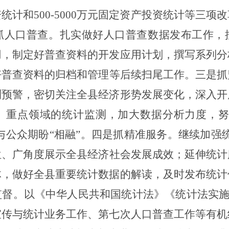
资统计和
500-5000
万元固定资产投资统计等三项改
抓人口普查。
扎实做好人口普查数据发布工作，
用，制定好普查资料的开发应用计划，撰写系列分
好普查资料的归档和管理等后续扫尾工作。
三
是
抓
测预警，密切关注全县经济形势发展变化，深入开
、重点领域的统计监测，加大数据分析力度，努
与公众期盼“相融”。
四
是抓
精准
服务。
继续加强
位、广角度展示全县经济社会发展成效；延伸统
体，做好全县重要统计数据的解读，及时发布统计
监督
。
以《中华人民共和国统计法》《
统计法
实
宣传与统计业务工作、第七次人口普查工作等有机