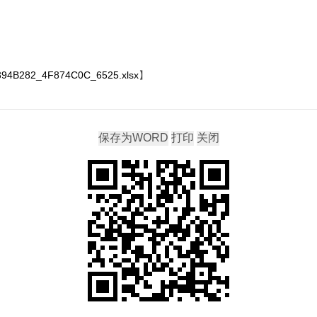
4B282_4F874C0C_6525.xlsx
】