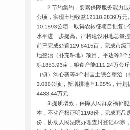
2.节约集约，要素保障服务能力显著
公顷，实现土地收益12118.2839万
10.1593公顷。取得农转征项目批复1
水平进一步提高。严格建设用地总量
前已完成处置129.8415亩，完成市
地整治（补充耕地）项目、平达等2个
标1853.96亩，粮食产能111.2
（镇）沟心寨等4个村国土综合整治（
3.086公顷，新增耕地率1.65%，计
4488.44万元。
3.提质增效，保障人民群众福祉能
本，不动产权证明1198份，完成商品房
份，协助人民法院办理查封登记44宗，