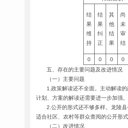
结
结
其
尚
果
果
他
未
维
纠
结
审
持
正
果
结
0
0
0
0
五、存在的主要问题及改进情况
（一）主要问题
1.政策解读还不全面。主动解读
计划、方案的解读还需要进一步加强
2.公开的形式还不够多样。龙陵
适合社区、农村等群众查阅的公开形
（二）改进情况