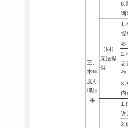
8
询
1
握
息
（四）
2
无法提
三、
息
供
本年
作
度办
3
理结
内
果
1
诉
2