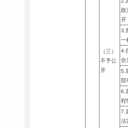
2
政
开
3
一
4
（三）
合
不予公
开
5
部
6
程
7
法