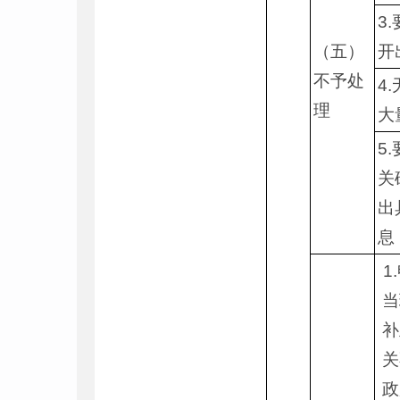
3
（五）
开
不予处
4
理
大
5
关
出
息
1
当
补
关
政