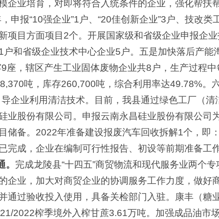
模企业培育，对即将符合入统条件的企业，强化帮扶
，申报“10强企业”1户、“20佳创新企业”3户、技
新项目方面项目2个。开展国家级和省级企业申报企业
1户和省级企业技术中心企业5户。五是加快落后产能
窑9座，辖区产生工业固体废物企业共8户，生产过程中每年
,370吨，库存260,700吨，综合利用率达49.78
引导企业利用清洁技术。目前，我县通过绿色工厂（清
硅业股份有限公司。申报云南永昌硅业股份有限公司
目储备。2022年准备建设报废汽车回收拆解1个，即
已完成，企业在编制可行性报告、初设等前期准备工
通。
完成龙陵县“十四五”商贸物流和现代服务业两个
的企业，加大对商贸企业的协调服务工作力度，做好
并通过验收投入使用，具备关检部门入驻。康丰（糖
，2021/2022榨季境外入榨甘蔗3.61万吨。加强成品