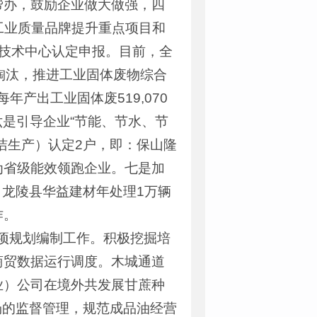
帮办，鼓励企业做大做强，四
改类工业质量品牌提升重点项目和
技术中心认定申报。目前，全
淘汰，推进工业固体废物综合
产出工业固体废519,070
%。六是引导企业“节能、节水、节
洁生产）认定2户，即：保山隆
为省级能效领跑企业。七是加
：龙陵县华益建材年处理1万辆
作。
专项规划编制工作。积极挖掘培
商贸数据运行调度。木城通道
业）公司在境外共发展甘蔗种
油市场的监督管理，规范成品油经营