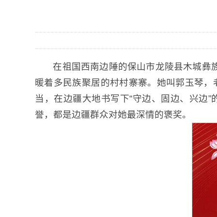
在祖国西南边陲的保山市龙陵县木城彝族
暖着多民族聚居的村村寨寨。她叫郭玉琴，
当，在边疆大地书写下“守边、固边、兴边”的
誉，都是边疆群众对她最深情的褒奖。