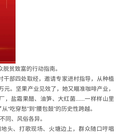
众脱贫致富的行动指南。
着村干部四处取经，邀请专家进村指导，从种植
0万元。坚果产业见效了，她又瞄准咖啡产业，
盐霜果醋、油笋、大红菌......一样样山里
从“吃穿愁”到“腰包鼓”的历史性跨越。
不同、风俗各异。
田间地头、打歌现场、火塘边上，群众随口哼唱