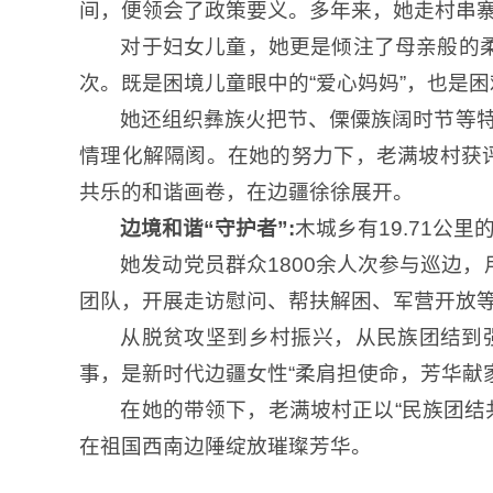
间，便领会了政策要义。多年来，她走村串寨
对于妇女儿童，她更是倾注了母亲般的柔
次。既是困境儿童眼中的“爱心妈妈”，也是困难
她还组织彝族火把节、傈僳族阔时节等特
情理化解隔阂。在她的努力下，老满坡村获评
共乐的和谐画卷，在边疆徐徐展开。
边境和谐“守护者”:
木城乡有19.71公
她发动党员群众1800余人次参与巡边
团队，开展走访慰问、帮扶解困、军营开放等
从脱贫攻坚到乡村振兴，从民族团结到
事，是新时代边疆女性“柔肩担使命，芳华献
在她的带领下，老满坡村正以“民族团结
在祖国西南边陲绽放璀璨芳华。