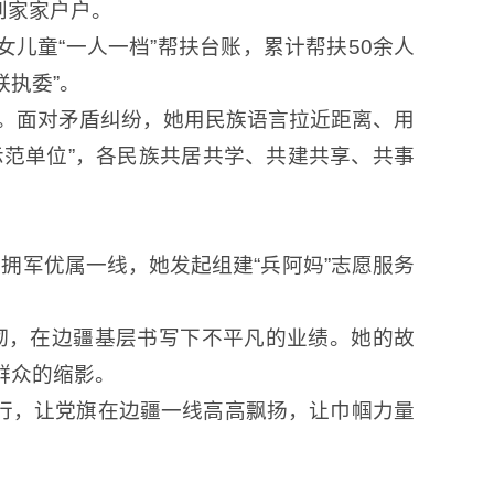
到家家户户。
儿童“一人一档”帮扶台账，累计帮扶50余人
联执委”。
情。面对矛盾纠纷，她用民族语言拉近距离、用
示范单位”，各民族共居共学、共建共享、共事
拥军优属一线，她发起组建“兵阿妈”志愿服务
韧，在边疆基层书写下不平凡的业绩。她的故
群众的缩影。
前行，让党旗在边疆一线高高飘扬，让巾帼力量