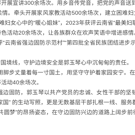
开展宣讲300余场次。用乡音传党音，把党的声音送
情。牵头开展家风家教活动500余场次，建立困难妇女
妇女心中的“暖心姐妹”，2023年获评云南省“最美妇
色活动20余场次，让各族群众在欢声笑语中增进感
“云南省强边固防示范村”“第四批全省民族团结进步
里的国境线，守护边境安全是郭玉琴心中沉甸甸的责任。
，用脚步丈量着每一寸国土，用坚守守护着家园安宁。在
活动40余场次。
强边固防，郭玉琴以共产党员的忠诚、女性干部的坚
家国” 的生动写照，更是无数基层干部扎根一线、服务
共圆梦”的昂扬姿态，在守边固防兴边的道路上阔步