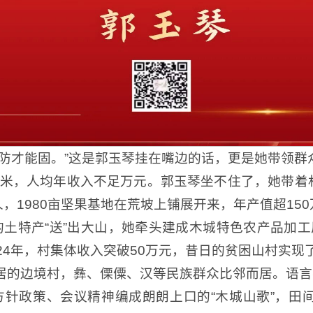
边防才能固。”这是郭玉琴挂在嘴边的话，更是她带领群
玉米，人均年收入不足万元。郭玉琴坐不住了，她带
，1980亩坚果基地在荒坡上铺展开来，年产值超15
土特产“送”出大山，她牵头建成木城特色农产品加工厂，
024年，村集体收入突破50万元，昔日的贫困山村实现了
居的边境村，彝、傈僳、汉等民族群众比邻而居。语言
方针政策、会议精神编成朗朗上口的“木城山歌”，