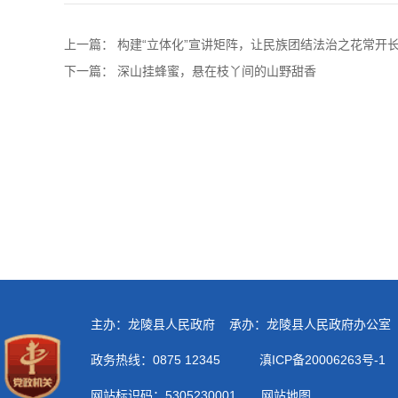
上一篇：
构建“立体化”宣讲矩阵，让民族团结法治之花常开
下一篇：
深山挂蜂蜜，悬在枝丫间的山野甜香