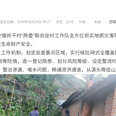
发布日期：2026年06月26日 09:27
浏览：[
147
]
作者：
来源：
打印
镇岭干村“两委”联合驻村工作队全方位抓实地质灾
众生命财产安全。
人工作机制，划定巡查重点区域，实行候拉网式全覆盖
动等险情，逐一登记隐患、划分风险等级、设定整改时
，整治渗漏、堵水问题，畅通泄洪通道，从源头降低