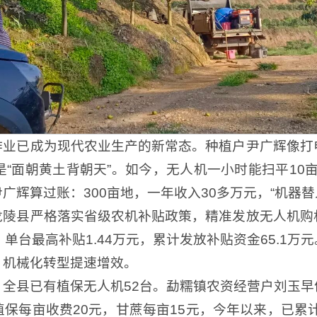
作业已成为现代农业生产的新常态。种植户尹广辉像打
“面朝黄土背朝天”。如今，无人机一小时能扫平10亩地
辉算过账：300亩地，一年收入30多万元，“机器替
龙陵县严格落实省级农机补贴政策，精准发放无人机购
单台最高补贴1.44万元，累计发放补贴资金65.1
、机械化转型提速增效。
全县已有植保无人机52台。勐糯镇农资经营户刘玉
保每亩收费20元，甘蔗每亩15元，今年以来，已累计