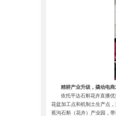
精耕产业升级
，
撬动电商
依托平达石斛花卉直播优
花盆加工点和机制土生产点，形
蕉沟石斛（花卉）产业园，带动