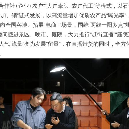
合作社+企业+农户”“大户牵头+农户代工”等模式，以
种、加、销”链式发展，以高流量增加优质农产品“曝光率
向全国各地。拓展“电商+”场景，围绕“两线一圈多点”
间搬进景区、晚市、庭院，大力推行“赶街直播”“庭院直
将人气“流量”变为发展“留量”，在直播带货的同时，全
。