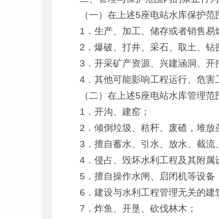
（一）在上述5座电站水库保护范
1．生产、加工、储存或者销售易
2．爆破、打井、采石、取土、钻
3．开采矿产资源、兴建涵洞、开
4．其他可能影响工程运行、危害
（二）在上述5座电站水库管理范
1．开沟、建窑；
2．倾倒垃圾、秸秆、废碴，堆放
3．擅自蓄水、引水、放水、截流
4．侵占、毁坏水利工程及其附属
5．擅自操作水闸、启闭机等设备
6．建设与水利工程管理无关的建
7．炸鱼、开垦、砍伐林木；