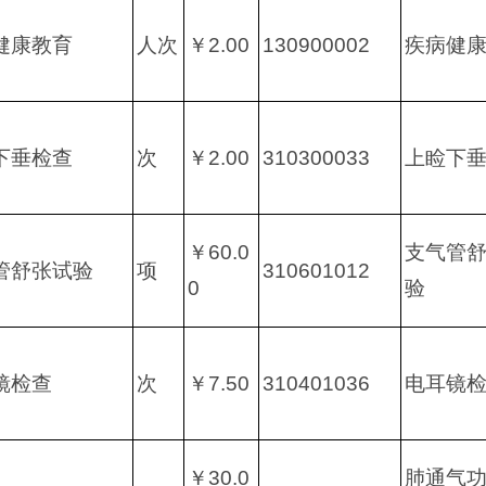
健康教育
人次
￥2.00
130900002
疾病健
下垂检查
次
￥2.00
310300033
上睑下
￥60.0
支气管
管舒张试验
项
310601012
0
验
镜检查
次
￥7.50
310401036
电耳镜
￥30.0
肺通气