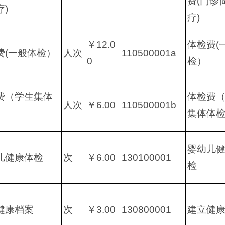
费(门诊
疗)
疗)
￥12.0
体检费(
费(一般体检）
人次
110500001a
0
检）
费（学生集体
体检费
人次
￥6.00
110500001b
）
集体体
婴幼儿
儿健康体检
次
￥6.00
130100001
检
健康档案
次
￥3.00
130800001
建立健