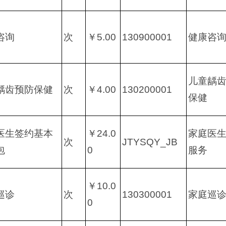
咨询
次
￥5.00
130900001
健康咨
儿童龋
龋齿预防保健
次
￥4.00
130200001
保健
医生签约基本
￥24.0
家庭医
次
JTYSQY_JB
包
0
服务
￥10.0
巡诊
次
130300001
家庭巡
0