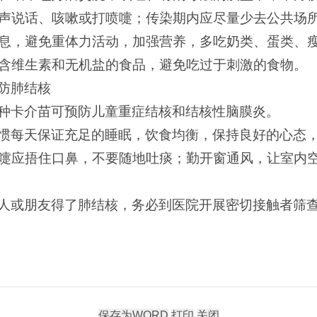
声说话、咳嗽或打喷嚏；传染期内应尽量少去公共场
息，避免重体力活动，加强营养，多吃奶类、蛋类、
含维生素和无机盐的食品，避免吃过于刺激的食物。
防肺结核
种卡介苗可预防儿童重症结核和结核性脑膜炎。
惯每天保证充足的睡眠，饮食均衡，保持良好的心态
嚏应捂住口鼻，不要随地吐痰；勤开窗通风，让室内
人或朋友得了肺结核，务必到医院开展密切接触者筛