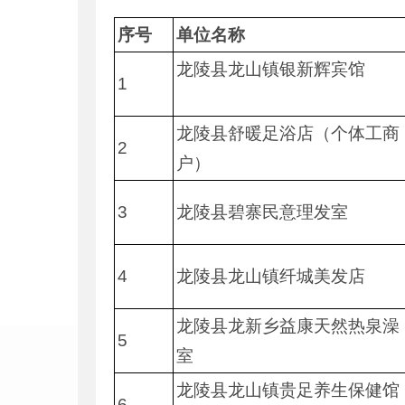
序号
单位名称
龙陵县龙山镇银新辉宾馆
1
龙陵县舒暖足浴店（个体工商
2
户）
3
龙陵县碧寨民意理发室
4
龙陵县龙山镇纤城美发店
龙陵县龙新乡益康天然热泉澡
5
室
龙陵县龙山镇贵足养生保健馆
6