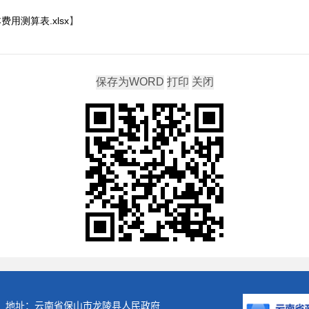
用测算表.xlsx
】