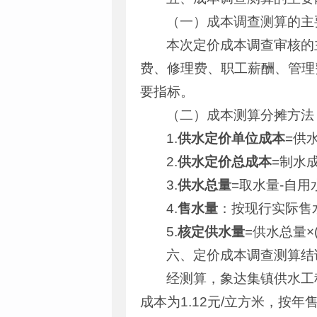
（一）成本调查测算的主
本次定价成本调查审核的
费、修理费、职工薪酬、管理
要指标。
（二）成本测算分摊方法
1.
供水定价单位成本
=供
2.
供水定价总成本
=制水
3.
供水总量
=取水量-自用
4.
售水量
：按现行实际售
5.
核定供水量
=供水总量×
六、定价成本调查测算结
经测算，象达集镇供水工程
成本为1.12元/立方米，按年