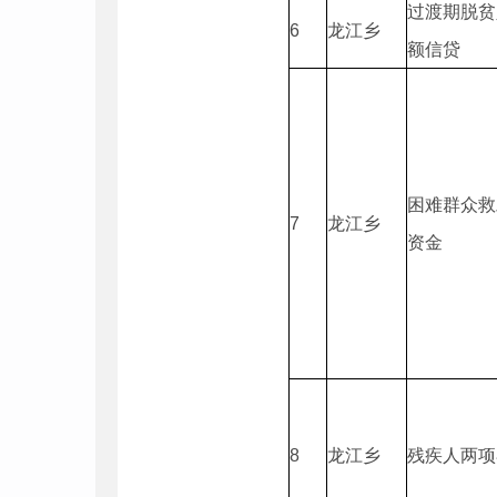
过渡期脱贫
6
龙江乡
额信贷
困难群众救
7
龙江乡
资金
8
龙江乡
残疾人两项