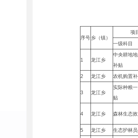
项目
序号
乡（镇）
一级科目
中央耕地地
1
龙江乡
补贴
2
龙江乡
农机购置补
实际种粮一
3
龙江乡
贴
4
龙江乡
森林生态效
5
龙江乡
生态护林员