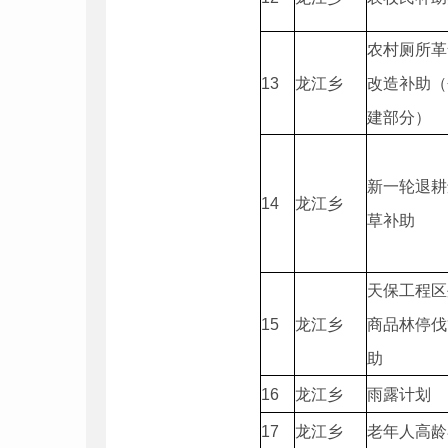
农村厕所革
13
龙江乡
改造补助（
建部分）
新一轮退耕
1
4
龙江乡
草补助
天保工程区
1
5
龙江乡
商品林停伐
助
1
6
龙江乡
雨露计划
1
7
龙江乡
老年人高龄