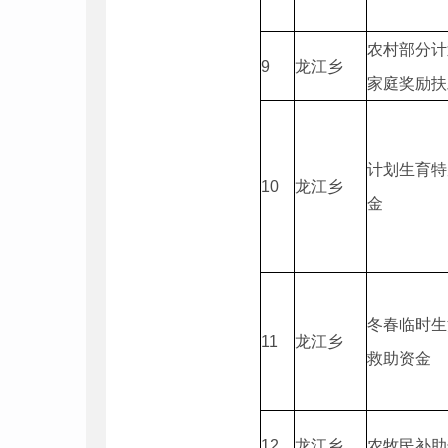
农村部分计
9
龙江乡
家庭奖励扶
计划生育特
10
龙江乡
金
冬春临时生
11
龙江乡
救助资金
12
龙江乡
农牧民补助