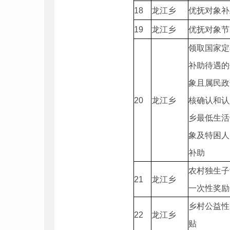
1
8
龙江乡
优抚对象补
19
龙江乡
优抚对象节
领取国家定
补助待遇的
象且属民政
20
龙江乡
核确认和认
乡最低生活
象及特困人
补助
农村独生子
2
1
龙江乡
一次性奖励
乡村公益性
22
龙江乡
贴