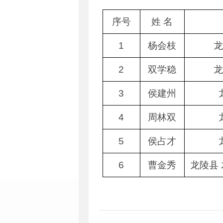
序号
姓 名
1
杨会枝
龙
2
双学稳
龙
3
侯建州
4
周林双
5
侯占才
6
曹金秀
龙陵县